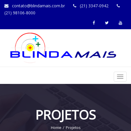
contato@blindamais.com.br
(21) 3347-0942
(21) 98106-8000
Toggl
navig
PROJETOS
Home
Projetos